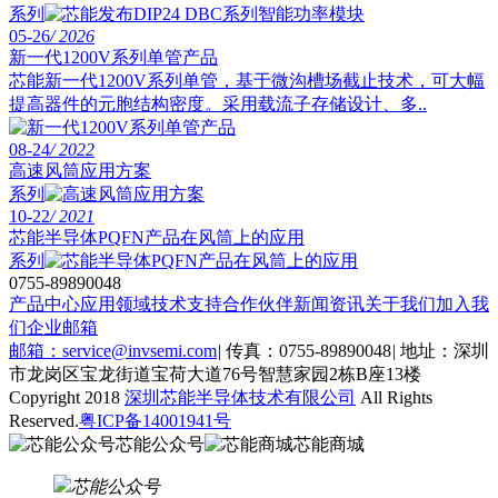
系列
05-26
/ 2026
新一代1200V系列单管产品
芯能新一代1200V系列单管，基于微沟槽场截止技术，可大幅
提高器件的元胞结构密度。采用载流子存储设计、多..
08-24
/ 2022
高速风筒应用方案
系列
10-22
/ 2021
芯能半导体PQFN产品在风筒上的应用
系列
0755-89890048
产品中心
应用领域
技术支持
合作伙伴
新闻资讯
关于我们
加入我
们
企业邮箱
邮箱：service@invsemi.com
|
传真：0755-89890048
|
地址：深圳
市龙岗区宝龙街道宝荷大道76号智慧家园2栋B座13楼
Copyright 2018
深圳芯能半导体技术有限公司
All Rights
Reserved.
粤ICP备14001941号
芯能公众号
芯能商城
芯能公众号