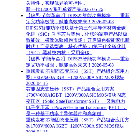
关特性，实现优异的可控性..
新一代1200V系列单管产品
2026-05-26
【破界·节能革命2】DIPS25智能功率模块——重新
定义功率极限，赋能高效未来！
2026-05-08
DIPS25智能功率模块基于第三代半导体材料全碳
化硅（SiC）功率芯片架构，让您的家电产品以极
致能效、极致体验领跑市场！开启绿色智能家电新
时代！产品选型表：核心优势：l第三代全碳化硅
（SiC）黑科技内核：采用全碳..
【破界·节能革命2】DIPS25智能功率模块——重新
定义功率极限，赋能高效未来！
2026-05-08
重磅发布|芯能固态变压器（SST）产品组合应用方
案1700V/600A IGBT+1200V/300A SIC MOS模块
2026-04-15
芯能固态变压器（SST）产品组合应用方案
1700V/600AIGBT+1200V/300ASICMOS模块固态
变压器（Solid-StateTransformer,SST），又称电力
电子变压器（PowerElectronicTransformer,PET），
是一种基于功率半导体器件和高频磁..
重磅发布|芯能固态变压器（SST）产品组合应用方
案1700V/600A IGBT+1200V/300A SIC MOS模块
2026-04-15