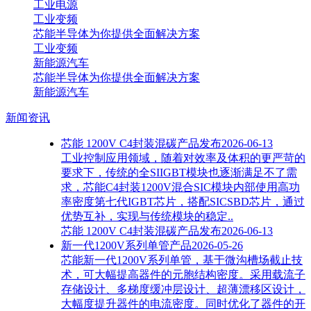
工业电源
工业变频
芯能半导体为你提供全面解决方案
工业变频
新能源汽车
芯能半导体为你提供全面解决方案
新能源汽车
新闻资讯
芯能 1200V C4封装混碳产品发布
2026-06-13
工业控制应用领域，随着对效率及体积的更严苛的
要求下，传统的全SIIGBT模块也逐渐满足不了需
求，芯能C4封装1200V混合SIC模块内部使用高功
率密度第七代IGBT芯片，搭配SICSBD芯片，通过
优势互补，实现与传统模块的稳定..
芯能 1200V C4封装混碳产品发布
2026-06-13
新一代1200V系列单管产品
2026-05-26
芯能新一代1200V系列单管，基于微沟槽场截止技
术，可大幅提高器件的元胞结构密度。采用载流子
存储设计、多梯度缓冲层设计、超薄漂移区设计，
大幅度提升器件的电流密度。同时优化了器件的开